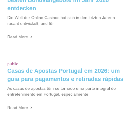
besten Bonusangebote im Jahr 2026
entdecken
Die Welt der Online Casinos hat sich in den letzten Jahren
rasant entwickelt, und für
Read More
public
Casas de Apostas Portugal em 2026: um
guia para pagamentos e retiradas rápidas
As casas de apostas têm se tornado uma parte integral do
entretenimento em Portugal, especialmente
Read More