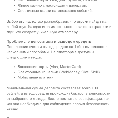
Настольные игры: блэкджек, рулетка, баккара.
Живое казино с настоящими дилерами.
Спортивные ставки на множество событий.
Выбор игр настолько разнообразен, что игроки найдут на
любой вкус. Каждая игра имеет высокое качество графики и
звук, что создает уникальную атмосферу.
Проблемы с депозитами и выводом средств
Пополнение счета и вывод средств на 1хбет выполняются
несколькими способами. На платформе доступны
следующие методы:
Банковские карты (Visa, MasterCard).
Электронные кошельки (WebMoney, Qiwi, Skrill).
Мобильные платежи.
Минимальная сумма депозита составляет всего 100
рублей, а вывод средств происходит быстро, в зависимости
от выбранного метода. Важно помнить о верификации, так
как она необходима для соблюдения правил безопасности
казино.