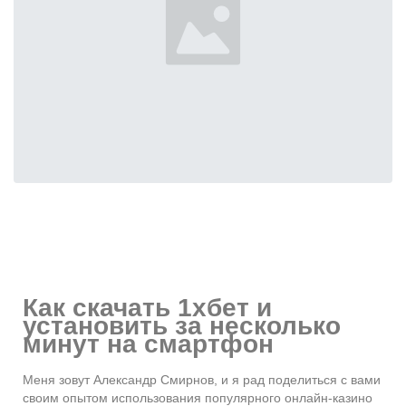
Как скачать 1хбет и
установить за несколько
минут на смартфон
Меня зовут Александр Смирнов, и я рад поделиться с вами
своим опытом использования популярного онлайн-казино