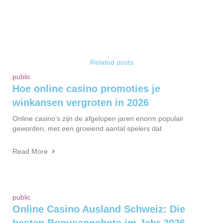
Related posts
public
Hoe online casino promoties je
winkansen vergroten in 2026
Online casino’s zijn de afgelopen jaren enorm populair
geworden, met een groeiend aantal spelers dat
Read More
public
Online Casino Ausland Schweiz: Die