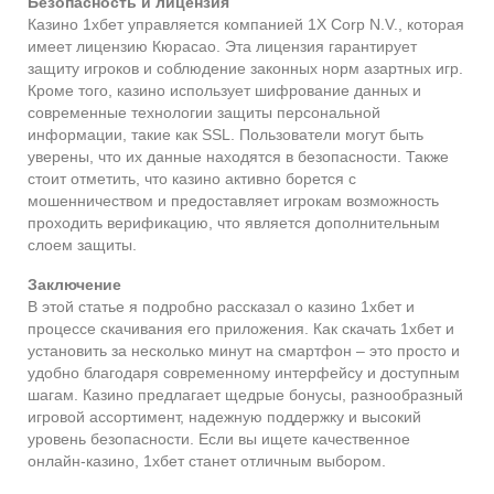
Безопасность и лицензия
Казино 1хбет управляется компанией 1X Corp N.V., которая
имеет лицензию Кюрасао. Эта лицензия гарантирует
защиту игроков и соблюдение законных норм азартных игр.
Кроме того, казино использует шифрование данных и
современные технологии защиты персональной
информации, такие как SSL. Пользователи могут быть
уверены, что их данные находятся в безопасности. Также
стоит отметить, что казино активно борется с
мошенничеством и предоставляет игрокам возможность
проходить верификацию, что является дополнительным
слоем защиты.
Заключение
В этой статье я подробно рассказал о казино 1хбет и
процессе скачивания его приложения. Как скачать 1хбет и
установить за несколько минут на смартфон – это просто и
удобно благодаря современному интерфейсу и доступным
шагам. Казино предлагает щедрые бонусы, разнообразный
игровой ассортимент, надежную поддержку и высокий
уровень безопасности. Если вы ищете качественное
онлайн-казино, 1хбет станет отличным выбором.