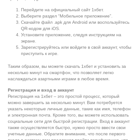
Перейдите на официальный сайт 1хбет.
Выберите раздел “Мобильное приложение”.
Скачайте файл .apk для Android или воспользуйтесь
QR-кодом для iOS.
Установите приложение, следуя инструкциям на
экране.
Зарегистрируйтесь или войдите в свой аккаунт, чтобы
приступить к игре.
Таким образом, вы можете скачать 1хбет и установить за
несколько минут на смартфон, что позволяет легко
наслаждаться азартными играми в любое время.
Регистрация и вход в аккаунт
Регистрация на 1хбет – это простой процесс, который
можно завершить за несколько минут. Вам потребуется
указать некоторые личные данные, такие как имя, телефон
и электронная почта. Кроме того, вы можете использовать
социальные сети для быстрой регистрации. Вход в аккаунт
также осуществляется быстро, нужно просто ввести свои
учетные данные. Обратите внимание, что после первого