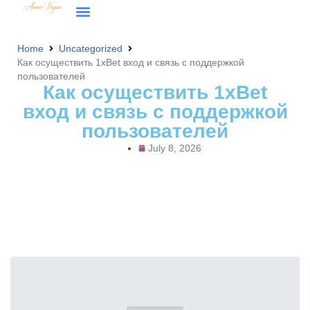
Home
Uncategorized
Как осуществить 1xBet вход и связь с поддержкой
пользователей
Как осуществить 1xBet
вход и связь с поддержкой
пользователей
July 8, 2026