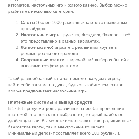
автоматов, настольных игр и живого казино. Выбор можно
разбить на несколько категорий:
Слоты:
более 1000 различных слотов от известных
провайдеров.
Настольные игры:
рулетка, блэкджек, баккара – всё
это представлено в разных вариантах.
Живое казино:
играйте с реальными крупье в
режиме реального времени.
Спортивные ставки:
широчайший выбор событий с
высокими коэффициентами.
Такой разнообразный каталог поможет каждому игроку
найти себе занятие по душе, будь он любителем слотов
или же предпочитает настольные игры.
Платежные системы и вывод средств
В 1xBet предусмотрены различные способы проведения
платежей, что позволяет выбрать тот, который наиболее
удобен для вас. Вы можете использовать как традиционные
банковские карты, так и электронные кошельки.
Минимальный депозит составляет всего 100 рублей, а