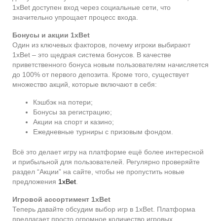
1xBet доступен вход через социальные сети, что
значительно упрощает процесс входа.
Бонусы и акции 1xBet
Один из ключевых факторов, почему игроки выбирают
1xBet – это щедрая система бонусов. В качестве
приветственного бонуса новым пользователям начисляется
до 100% от первого депозита. Кроме того, существует
множество акций, которые включают в себя:
Кэшбэк на потери;
Бонусы за регистрацию;
Акции на спорт и казино;
Ежедневные турниры с призовым фондом.
Всё это делает игру на платформе ещё более интересной
и прибыльной для пользователей. Регулярно проверяйте
раздел “Акции” на сайте, чтобы не пропустить новые
предложения
1xBet
.
Игровой ассортимент 1xBet
Теперь давайте обсудим выбор игр в 1xBet. Платформа
предлагает просто огромное количество игровых