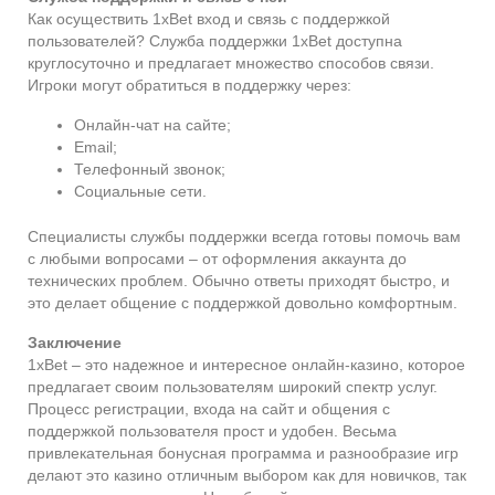
Как осуществить 1xBet вход и связь с поддержкой
пользователей? Служба поддержки 1xBet доступна
круглосуточно и предлагает множество способов связи.
Игроки могут обратиться в поддержку через:
Онлайн-чат на сайте;
Email;
Телефонный звонок;
Социальные сети.
Специалисты службы поддержки всегда готовы помочь вам
с любыми вопросами – от оформления аккаунта до
технических проблем. Обычно ответы приходят быстро, и
это делает общение с поддержкой довольно комфортным.
Заключение
1xBet – это надежное и интересное онлайн-казино, которое
предлагает своим пользователям широкий спектр услуг.
Процесс регистрации, входа на сайт и общения с
поддержкой пользователя прост и удобен. Весьма
привлекательная бонусная программа и разнообразие игр
делают это казино отличным выбором как для новичков, так