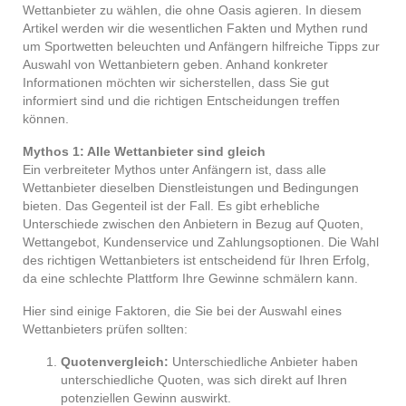
Wettanbieter zu wählen, die ohne Oasis agieren. In diesem
Artikel werden wir die wesentlichen Fakten und Mythen rund
um Sportwetten beleuchten und Anfängern hilfreiche Tipps zur
Auswahl von Wettanbietern geben. Anhand konkreter
Informationen möchten wir sicherstellen, dass Sie gut
informiert sind und die richtigen Entscheidungen treffen
können.
Mythos 1: Alle Wettanbieter sind gleich
Ein verbreiteter Mythos unter Anfängern ist, dass alle
Wettanbieter dieselben Dienstleistungen und Bedingungen
bieten. Das Gegenteil ist der Fall. Es gibt erhebliche
Unterschiede zwischen den Anbietern in Bezug auf Quoten,
Wettangebot, Kundenservice und Zahlungsoptionen. Die Wahl
des richtigen Wettanbieters ist entscheidend für Ihren Erfolg,
da eine schlechte Plattform Ihre Gewinne schmälern kann.
Hier sind einige Faktoren, die Sie bei der Auswahl eines
Wettanbieters prüfen sollten:
Quotenvergleich:
Unterschiedliche Anbieter haben
unterschiedliche Quoten, was sich direkt auf Ihren
potenziellen Gewinn auswirkt.