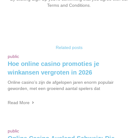
Terms and Conditions.
Related posts
public
Hoe online casino promoties je
winkansen vergroten in 2026
Online casino’s zijn de afgelopen jaren enorm populair
geworden, met een groeiend aantal spelers dat
Read More
public