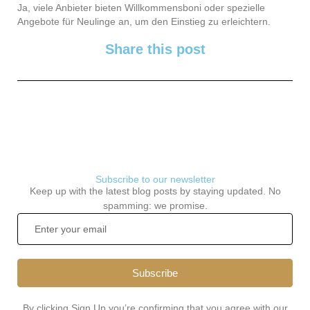
Ja, viele Anbieter bieten Willkommensboni oder spezielle
Angebote für Neulinge an, um den Einstieg zu erleichtern.
Share this post
Subscribe to our newsletter
Keep up with the latest blog posts by staying updated. No
spamming: we promise.
Subscribe
By clicking Sign Up you’re confirming that you agree with our