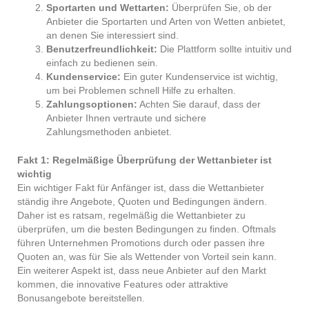
Sportarten und Wettarten:
Überprüfen Sie, ob der
Anbieter die Sportarten und Arten von Wetten anbietet,
an denen Sie interessiert sind.
Benutzerfreundlichkeit:
Die Plattform sollte intuitiv und
einfach zu bedienen sein.
Kundenservice:
Ein guter Kundenservice ist wichtig,
um bei Problemen schnell Hilfe zu erhalten.
Zahlungsoptionen:
Achten Sie darauf, dass der
Anbieter Ihnen vertraute und sichere
Zahlungsmethoden anbietet.
Fakt 1: Regelmäßige Überprüfung der Wettanbieter ist
wichtig
Ein wichtiger Fakt für Anfänger ist, dass die Wettanbieter
ständig ihre Angebote, Quoten und Bedingungen ändern.
Daher ist es ratsam, regelmäßig die Wettanbieter zu
überprüfen, um die besten Bedingungen zu finden. Oftmals
führen Unternehmen Promotions durch oder passen ihre
Quoten an, was für Sie als Wettender von Vorteil sein kann.
Ein weiterer Aspekt ist, dass neue Anbieter auf den Markt
kommen, die innovative Features oder attraktive
Bonusangebote bereitstellen.