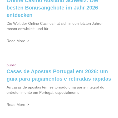
Online Casino Ausland Schweiz: Die
besten Bonusangebote im Jahr 2026
entdecken
Die Welt der Online Casinos hat sich in den letzten Jahren
rasant entwickelt, und für
Read More
public
Casas de Apostas Portugal em 2026: um
guia para pagamentos e retiradas rápidas
As casas de apostas têm se tornado uma parte integral do
entretenimento em Portugal, especialmente
Read More