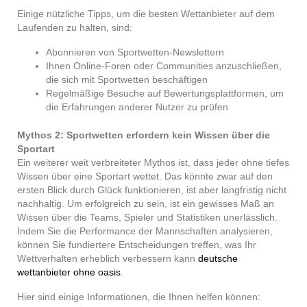
Einige nützliche Tipps, um die besten Wettanbieter auf dem
Laufenden zu halten, sind:
Abonnieren von Sportwetten-Newslettern
Ihnen Online-Foren oder Communities anzuschließen,
die sich mit Sportwetten beschäftigen
Regelmäßige Besuche auf Bewertungsplattformen, um
die Erfahrungen anderer Nutzer zu prüfen
Mythos 2: Sportwetten erfordern kein Wissen über die
Sportart
Ein weiterer weit verbreiteter Mythos ist, dass jeder ohne tiefes
Wissen über eine Sportart wettet. Das könnte zwar auf den
ersten Blick durch Glück funktionieren, ist aber langfristig nicht
nachhaltig. Um erfolgreich zu sein, ist ein gewisses Maß an
Wissen über die Teams, Spieler und Statistiken unerlässlich.
Indem Sie die Performance der Mannschaften analysieren,
können Sie fundiertere Entscheidungen treffen, was Ihr
Wettverhalten erheblich verbessern kann
deutsche
wettanbieter ohne oasis
.
Hier sind einige Informationen, die Ihnen helfen können: