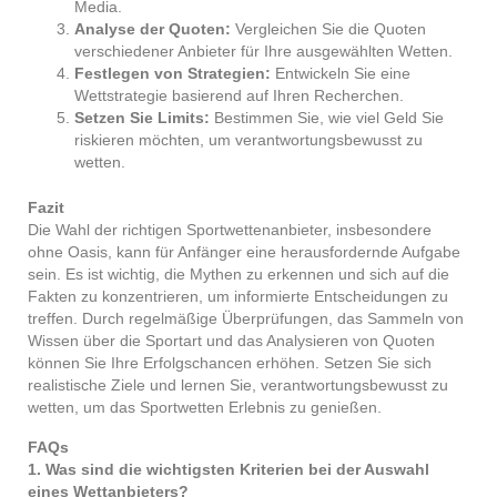
Media.
Analyse der Quoten:
Vergleichen Sie die Quoten
verschiedener Anbieter für Ihre ausgewählten Wetten.
Festlegen von Strategien:
Entwickeln Sie eine
Wettstrategie basierend auf Ihren Recherchen.
Setzen Sie Limits:
Bestimmen Sie, wie viel Geld Sie
riskieren möchten, um verantwortungsbewusst zu
wetten.
Fazit
Die Wahl der richtigen Sportwettenanbieter, insbesondere
ohne Oasis, kann für Anfänger eine herausfordernde Aufgabe
sein. Es ist wichtig, die Mythen zu erkennen und sich auf die
Fakten zu konzentrieren, um informierte Entscheidungen zu
treffen. Durch regelmäßige Überprüfungen, das Sammeln von
Wissen über die Sportart und das Analysieren von Quoten
können Sie Ihre Erfolgschancen erhöhen. Setzen Sie sich
realistische Ziele und lernen Sie, verantwortungsbewusst zu
wetten, um das Sportwetten Erlebnis zu genießen.
FAQs
1. Was sind die wichtigsten Kriterien bei der Auswahl
eines Wettanbieters?