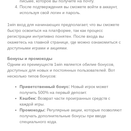
письме, которое вы получите на почту.
После подтверждения вы сможете войти в аккаунт,
используя свой логин и пароль.
1win вход для начинающих предполагает, что вы сможете
быстро освоиться на платформе, так как процесс
регистрации интуитивно понятен. После входа вы
окажетесь на главной странице, где можно ознакомиться с
доступными играми и акциями.
Бонусы и промокоды
Одним из преимуществ 1win является обилие бонусов,
доступных для новых и постоянных пользователей. Вот
несколько типов бонусов:
Приветственный бонус:
Новый игрок может
получить 500% на первый депозит.
Кэшбек:
Возврат части проигранных средств с
каждой игры.
Промокоды:
Регулярные акции, которые позволяют
получать дополнительные бонусы при вводе
специального кода.