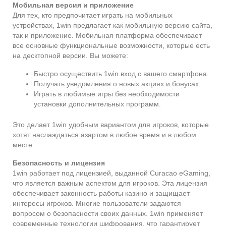
Мобильная версия и приложение
Для тех, кто предпочитает играть на мобильных
устройствах, 1win предлагает как мобильную версию сайта,
так и приложение. Мобильная платформа обеспечивает
все основные функциональные возможности, которые есть
на десктопной версии. Вы можете:
Быстро осуществить 1win вход с вашего смартфона.
Получать уведомления о новых акциях и бонусах.
Играть в любимые игры без необходимости
установки дополнительных программ.
Это делает 1win удобным вариантом для игроков, которые
хотят наслаждаться азартом в любое время и в любом
месте.
Безопасность и лицензия
1win работает под лицензией, выданной Curacao eGaming,
что является важным аспектом для игроков. Эта лицензия
обеспечивает законность работы казино и защищает
интересы игроков. Многие пользователи задаются
вопросом о безопасности своих данных. 1win применяет
современные технологии шифрования, что гарантирует