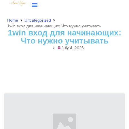
Home
Uncategorized
1win вход для начинающих: Что нужно учитывать
1win вход для начинающих:
Что нужно учитывать
July 4, 2026