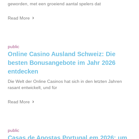
geworden, met een groeiend aantal spelers dat
Read More
public
Online Casino Ausland Schweiz: Die
besten Bonusangebote im Jahr 2026
entdecken
Die Welt der Online Casinos hat sich in den letzten Jahren
rasant entwickelt, und für
Read More
public
Casas de Apostas Portugal em 2026: um