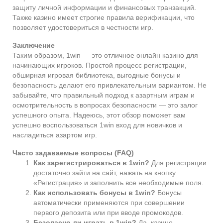
защиту личной информации и финансовых транзакций.
Также казино имеет строгие правила верификации, что
позволяет удостовериться в честности игр.
Заключение
Таким образом, 1win — это отличное онлайн казино для
начинающих игроков. Простой процесс регистрации,
обширная игровая библиотека, выгодные бонусы и
безопасность делают его привлекательным вариантом. Не
забывайте, что правильный подход к азартным играм и
осмотрительность в вопросах безопасности — это залог
успешного опыта. Надеюсь, этот обзор поможет вам
успешно воспользоваться 1win вход для новичков и
насладиться азартом игр.
Часто задаваемые вопросы (FAQ)
Как зарегистрироваться в 1win?
Для регистрации
достаточно зайти на сайт, нажать на кнопку
«Регистрация» и заполнить все необходимые поля.
Как использовать бонусы в 1win?
Бонусы
автоматически применяются при совершении
первого депозита или при вводе промокодов.
Безопасно ли играть в 1win?
Да, казино