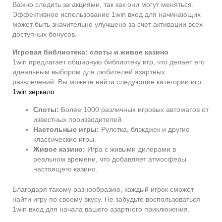
Важно следить за акциями, так как они могут меняться.
Эффективное использование 1win вход для начинающих
может быть значительно улучшено за счет активации всех
доступных бонусов.
Игровая библиотека: слоты и живое казино
1win предлагает обширную библиотеку игр, что делает его
идеальным выбором для любителей азартных
развлечений. Вы можете найти следующие категории игр:
1win зеркало
Слоты:
Более 1000 различных игровых автоматов от
известных производителей.
Настольные игры:
Рулетка, блэкджек и другие
классические игры.
Живое казино:
Игра с живыми дилерами в
реальном времени, что добавляет атмосферы
настоящего казино.
Благодаря такому разнообразию, каждый игрок сможет
найти игру по своему вкусу. Не забудьте воспользоваться
1win вход для начала вашего азартного приключения.