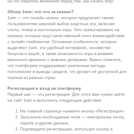
на что обратить внимание перед тем, как начать игру.
Обзор 1win: что это за казино?
1win — это онлайн казино, которое предлагает своим
пользователям широкий выбор азартных игр, включая
слоты, покер и настольные игры. Оно ориентировано на
игроков, которые ищут качественный опыт взаимодействия
с онлайн гемблингом. Основные особенности, которые
выделяют 1win, это удобный интерфейс, множество
бонусов и акций, а также возможность игры в режиме
реального времени с живыми дилерами. Важно отметить,
что платформа поддерживает различные методы
пополнения и вывода средств, что делает её доступной для
игроков из разных стран.
Регистрация и вход на платформу
Первый шаг — это регистрация. Для этого вам нужно зайти
на сайт 1win и выполнить следующие действия:
На главной странице нажмите кнопку «Регистрация».
Заполните необходимые поля — электронная почта,
пароль и другие данные.
Подтвердите регистрацию, используя ссылку в